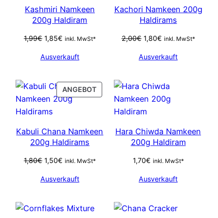
SALE
SALE
Kashmiri Namkeen
Kachori Namkeen 200g
200g Haldiram
Haldirams
Ursprünglicher
Aktueller
Ursprünglicher
Aktueller
1,99
€
1,85
€
2,00
€
1,80
€
inkl. MwSt*
inkl. MwSt*
Preis
Preis
Preis
Preis
Ausverkauft
Ausverkauft
war:
ist:
war:
ist:
1,99€
1,85€.
2,00€
1,80€.
PRODUCT
ANGEBOT
ON
SALE
Kabuli Chana Namkeen
Hara Chiwda Namkeen
200g Haldirams
200g Haldiram
Ursprünglicher
Aktueller
1,80
€
1,50
€
1,70
€
inkl. MwSt*
inkl. MwSt*
Preis
Preis
Ausverkauft
Ausverkauft
war:
ist:
1,80€
1,50€.