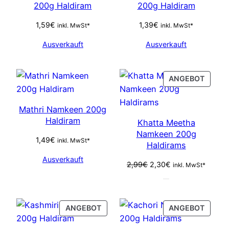
200g Haldiram
200g Haldiram
1,59
€
1,39
€
inkl. MwSt*
inkl. MwSt*
Ausverkauft
Ausverkauft
PROD
ANGEBOT
ON
SALE
Mathri Namkeen 200g
Haldiram
Khatta Meetha
Namkeen 200g
1,49
€
inkl. MwSt*
Haldirams
Ausverkauft
Ursprünglicher
Aktueller
2,99
€
2,30
€
inkl. MwSt*
Preis
Preis
war:
ist:
2,99€
2,30€.
PRODUCT
PROD
ANGEBOT
ANGEBOT
ON
ON