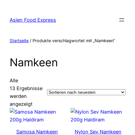
Zum
Inhalt
Asien Food Express
springen
Startseite
/ Produkte verschlagwortet mit „Namkeen“
Namkeen
Alle
13 Ergebnisse
werden
Nach
angezeigt
neuesten
sortiert
Samosa Namkeen
Nylon Sev Namkeen