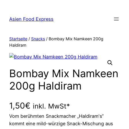
Zum
Inhalt
Asien Food Express
springen
Startseite
/
Snacks
/ Bombay Mix Namkeen 200g
Haldiram
Bombay Mix Namkeen
200g Haldiram
1,50
€
inkl. MwSt*
Vom berühmten Snackmacher „Haldiram's“
kommt eine mild-würzige Snack-Mischung aus