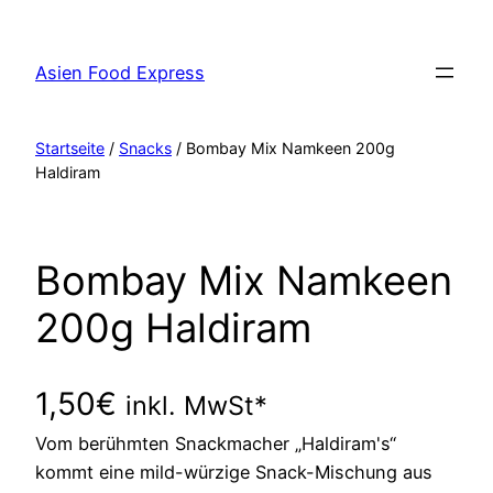
Zum
Inhalt
Asien Food Express
springen
Startseite
/
Snacks
/ Bombay Mix Namkeen 200g
Haldiram
Bombay Mix Namkeen
200g Haldiram
1,50
€
inkl. MwSt*
Vom berühmten Snackmacher „Haldiram's“
kommt eine mild-würzige Snack-Mischung aus