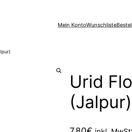
Mein Konto
Wunschliste
Beste
lpur)
Urid Fl
(Jalpur)
7,80
€
inkl. MwSt