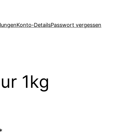
llungen
Konto-Details
Passwort vergessen
our 1kg
*