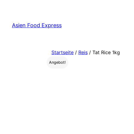
Zum
Inhalt
springen
Asien Food Express
Startseite
/
Reis
/ Tat Rice 1kg
Angebot!