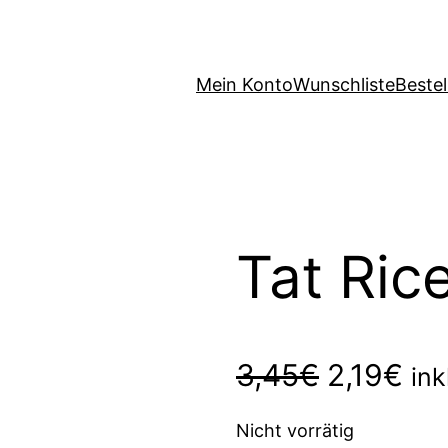
Mein Konto
Wunschliste
Beste
Tat Ric
U
A
3,45
€
2,19
€
ink
r
k
Nicht vorrätig