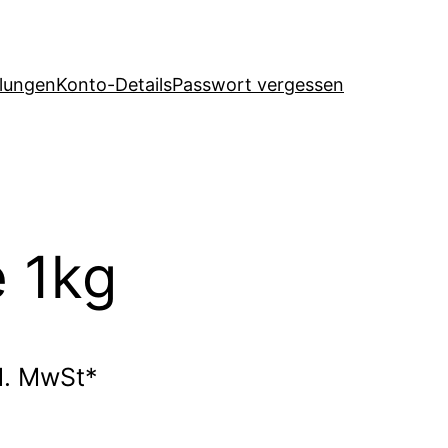
llungen
Konto-Details
Passwort vergessen
e 1kg
l. MwSt*