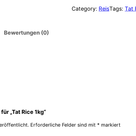
s
t
Category:
Reis
Tags:
Tat 
p
u
Bewertungen (0)
r
e
ü
l
n
l
g
e
l
r
i
P
für „Tat Rice 1kg“
c
r
röffentlicht.
Erforderliche Felder sind mit
*
markiert