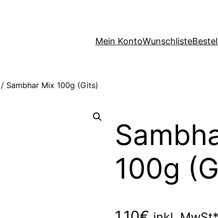
Mein Konto
Wunschliste
Beste
/ Sambhar Mix 100g (Gits)
Sambha
100g (G
1,10
€
inkl. MwSt