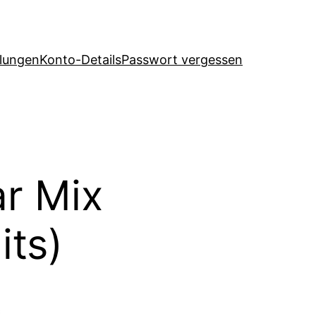
llungen
Konto-Details
Passwort vergessen
r Mix
its)
*