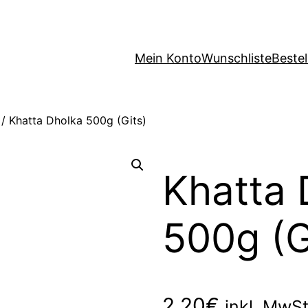
Mein Konto
Wunschliste
Beste
/ Khatta Dholka 500g (Gits)
Khatta 
500g (G
2,20
€
inkl. MwS