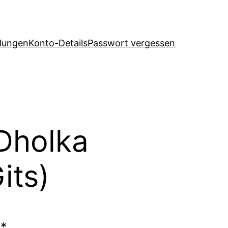
llungen
Konto-Details
Passwort vergessen
Dholka
its)
t*