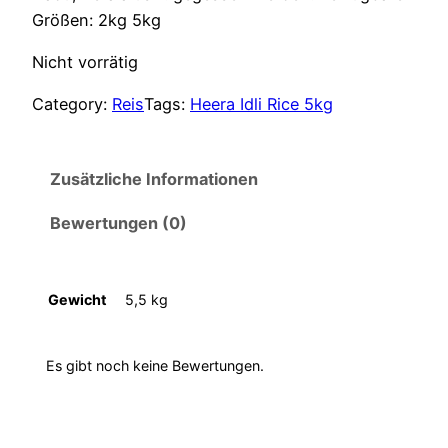
Größen: 2kg 5kg
r
e
Nicht vorrätig
ü
l
Category:
Reis
Tags:
Heera Idli Rice 5kg
n
l
g
e
Zusätzliche Informationen
l
r
Bewertungen (0)
i
P
c
r
Gewicht
5,5 kg
h
e
Es gibt noch keine Bewertungen.
e
i
r
s