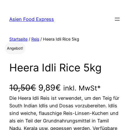
Zum
Inhalt
Asien Food Express
springen
Startseite
/
Reis
/ Heera Idli Rice 5kg
Angebot!
Heera Idli Rice 5kg
U
A
10,50
€
9,89
€
inkl. MwSt*
Die Heera Idli Reis ist verwendet, um den Teig für
r
k
South Indian Idlis und Dosas vorzubereiten. Idlis
s
t
sind weiche, flauschige Reis-Linsen-Kuchen und
als ein Teil der Grundnahrungsmittel in Tamil
p
u
Nadu, Kerala usw. gegessen werden. Verfügbare