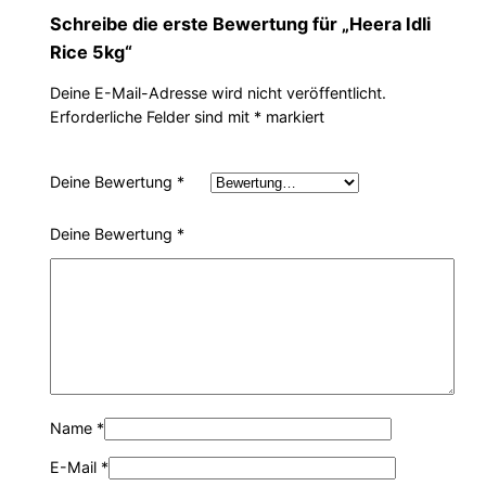
Schreibe die erste Bewertung für „Heera Idli
P
i
Rice 5kg“
r
s
Deine E-Mail-Adresse wird nicht veröffentlicht.
Erforderliche Felder sind mit
*
markiert
e
t
i
:
Deine Bewertung
*
s
9
Deine Bewertung
*
w
,
a
8
r
9
:
€
Name
*
E-Mail
*
1
.