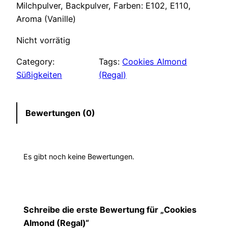
Milchpulver, Backpulver, Farben: E102, E110,
p
u
Aroma (Vanille)
r
e
Nicht vorrätig
ü
l
Category:
Tags:
Cookies Almond
Süßigkeiten
(Regal)
n
l
g
e
Bewertungen (0)
l
r
i
P
Es gibt noch keine Bewertungen.
c
r
h
e
Schreibe die erste Bewertung für „Cookies
e
i
Almond (Regal)“