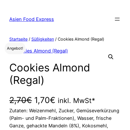
Zum
Inhalt
Asien Food Express
springen
Startseite
/
Süßigkeiten
/ Cookies Almond (Regal)
Angebot!
Cookies Almond
(Regal)
U
A
2,70
€
1,70
€
inkl. MwSt*
Zutaten: Weizenmehl, Zucker, Gemüseverkürzung
r
k
(Palm- und Palm-Fraktionen), Wasser, frische
s
t
Ganze, gehackte Mandeln (8%), Kokosmehl,