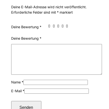
r
s
Deine E-Mail-Adresse wird nicht veröffentlicht.
Erforderliche Felder sind mit
*
markiert
P
i
Deine Bewertung
*
r
s
Deine Bewertung
*
e
t
i
:
s
1
w
,
Name
*
a
7
E-Mail
*
r
0
:
€