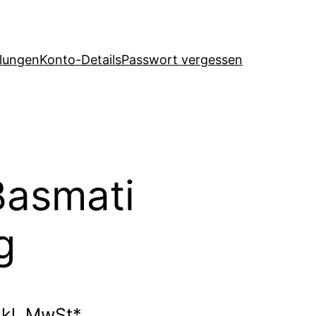
llungen
Konto-Details
Passwort vergessen
Basmati
g
nkl. MwSt*