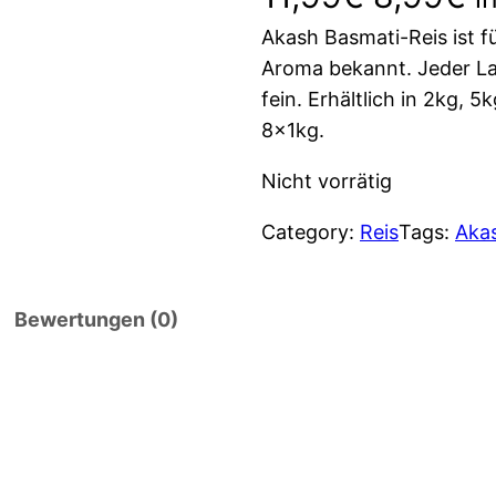
Akash Basmati-Reis ist fü
r
k
Aroma bekannt. Jeder La
s
t
fein. Erhältlich in 2kg, 
8x1kg.
p
u
Nicht vorrätig
r
e
Category:
Reis
Tags:
Akas
ü
l
n
l
Bewertungen (0)
g
e
l
r
i
P