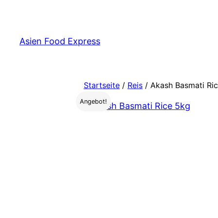
Zum
Inhalt
springen
Asien Food Express
Startseite
/
Reis
/ Akash Basmati Ri
Angebot!