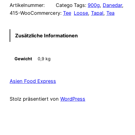
Artikelnummer:
Catego
Tags:
900g
, 
Danedar
, 
p
u
415-WooCommerce
ry:
Tee
Loose
, 
Tapal
, 
Tea
r
e
ü
l
Zusätzliche Informationen
n
l
Gewicht
0,9 kg
g
e
l
r
Asien Food Express
i
P
Stolz präsentiert von
WordPress
c
r
h
e
e
i