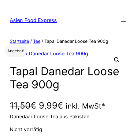
Zum
Inhalt
Asien Food Express
springen
Startseite
/
Tee
/ Tapal Danedar Loose Tea 900g
Angebot!
Tapal Danedar Loose
Tea 900g
U
A
11,50
€
9,99
€
inkl. MwSt*
Danedaar Loose Tea aus Pakistan.
r
k
Nicht vorrätig
s
t