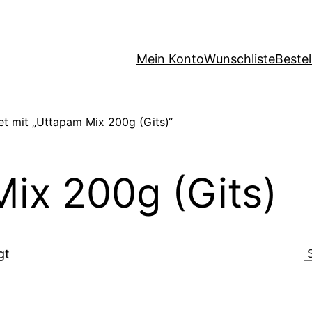
Mein Konto
Wunschliste
Beste
t mit „Uttapam Mix 200g (Gits)“
ix 200g (Gits)
gt