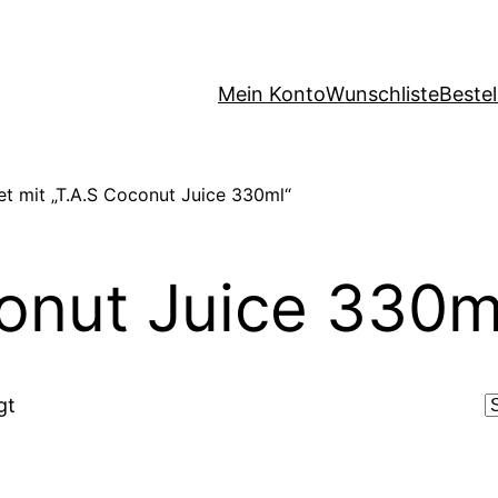
Mein Konto
Wunschliste
Beste
t mit „T.A.S Coconut Juice 330ml“
onut Juice 330m
gt