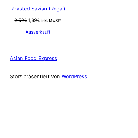
SALE
Roasted Savian (Regal)
Ursprünglicher
Aktueller
2,59
€
1,89
€
inkl. MwSt*
Preis
Preis
Ausverkauft
war:
ist:
2,59€
1,89€.
Asien Food Express
Stolz präsentiert von
WordPress