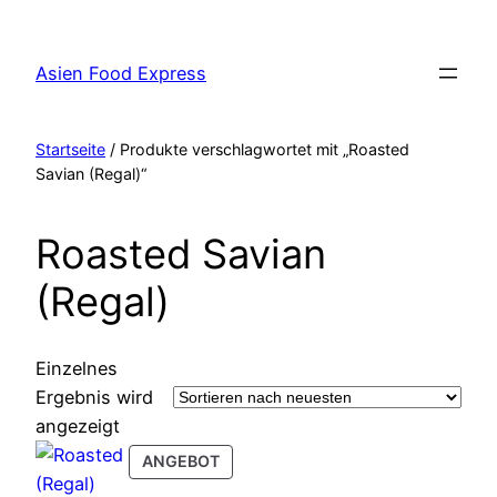
Zum
Inhalt
Asien Food Express
springen
Startseite
/ Produkte verschlagwortet mit „Roasted
Savian (Regal)“
Roasted Savian
(Regal)
Einzelnes
Ergebnis wird
angezeigt
PRODUCT
ANGEBOT
ON