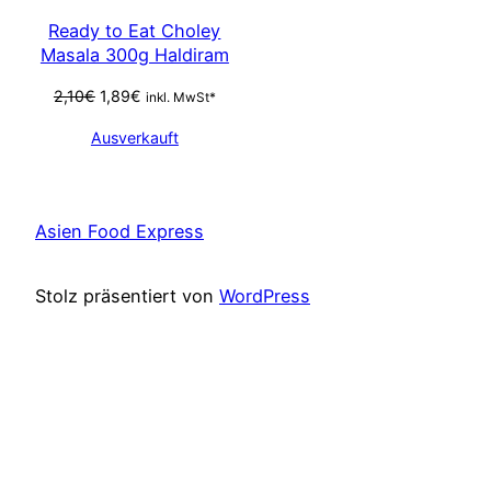
SALE
Ready to Eat Choley
Masala 300g Haldiram
Ursprünglicher
Aktueller
2,10
€
1,89
€
inkl. MwSt*
Preis
Preis
Ausverkauft
war:
ist:
2,10€
1,89€.
Asien Food Express
Stolz präsentiert von
WordPress