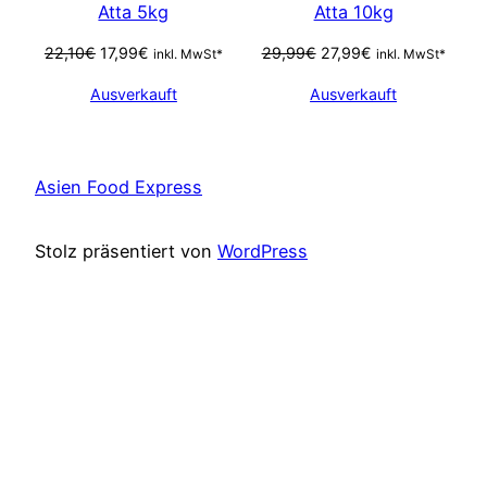
Atta 5kg
Atta 10kg
Ursprünglicher
Aktueller
Ursprünglicher
Aktueller
22,10
€
17,99
€
29,99
€
27,99
€
inkl. MwSt*
inkl. MwSt*
Preis
Preis
Preis
Preis
Ausverkauft
Ausverkauft
war:
ist:
war:
ist:
22,10€
17,99€.
29,99€
27,99€.
Asien Food Express
Stolz präsentiert von
WordPress