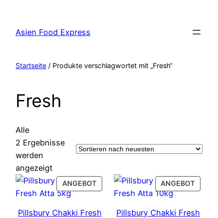
Zum
Inhalt
Asien Food Express
springen
Startseite
/ Produkte verschlagwortet mit „Fresh“
Fresh
Alle
2 Ergebnisse
werden
Nach
angezeigt
neuesten
PRODUCT
PROD
ANGEBOT
ANGEBOT
sortiert
ON
ON
SALE
SALE
Pillsbury Chakki Fresh
Pillsbury Chakki Fresh