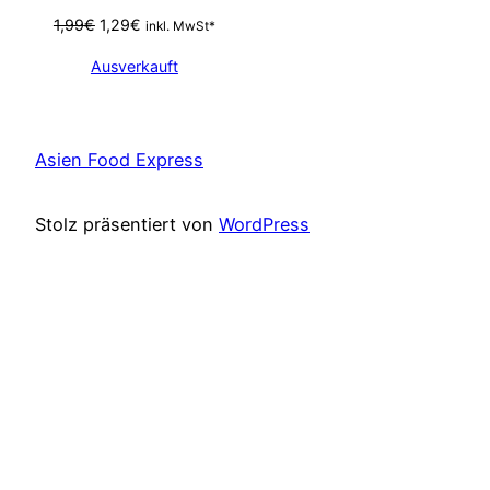
Ursprünglicher
Aktueller
1,99
€
1,29
€
inkl. MwSt*
Preis
Preis
Ausverkauft
war:
ist:
1,99€
1,29€.
Asien Food Express
Stolz präsentiert von
WordPress