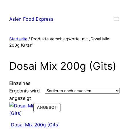
Zum
Inhalt
Asien Food Express
springen
Startseite
/ Produkte verschlagwortet mit „Dosai Mix
200g (Gits)“
Dosai Mix 200g (Gits)
Einzelnes
Ergebnis wird
angezeigt
PRODUCT
ANGEBOT
ON
SALE
Dosai Mix 200g (Gits)