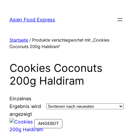
Zum
Inhalt
Asien Food Express
springen
Startseite
/ Produkte verschlagwortet mit „Cookies
Coconuts 200g Haldiram“
Cookies Coconuts
200g Haldiram
Einzelnes
Ergebnis wird
angezeigt
PRODUCT
ANGEBOT
ON