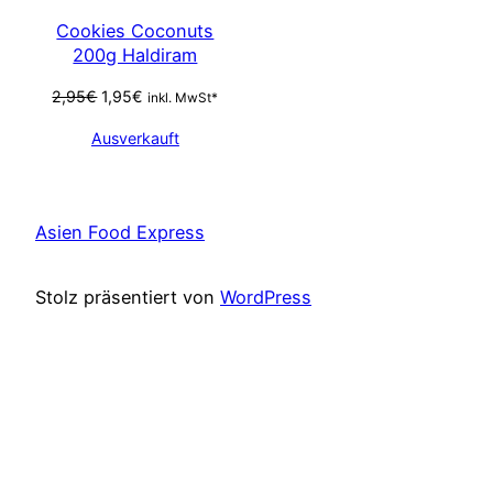
SALE
Cookies Coconuts
200g Haldiram
Ursprünglicher
Aktueller
2,95
€
1,95
€
inkl. MwSt*
Preis
Preis
Ausverkauft
war:
ist:
2,95€
1,95€.
Asien Food Express
Stolz präsentiert von
WordPress