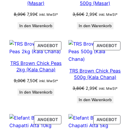
(Masar)
500g (Masar)
Ursprünglicher
Aktueller
Ursprünglicher
Aktueller
8,99
€
7,99
€
3,50
€
2,99
€
inkl. MwSt*
inkl. MwSt*
Preis
Preis
Preis
Preis
In den Warenkorb
In den Warenkorb
war:
ist:
war:
ist:
8,99€
7,99€.
3,50€
2,99€.
PRODUCT
PROD
ANGEBOT
ANGEBOT
ON
ON
SALE
SALE
TRS Brown Chick Peas
2kg (Kala Chana)
TRS Brown Chick Peas
500g (Kala Chana)
Ursprünglicher
Aktueller
9,00
€
7,50
€
inkl. MwSt*
Preis
Preis
Ursprünglicher
Aktueller
3,80
€
2,99
€
inkl. MwSt*
In den Warenkorb
war:
ist:
Preis
Preis
9,00€
7,50€.
In den Warenkorb
war:
ist:
3,80€
2,99€.
PRODUCT
PROD
ANGEBOT
ANGEBOT
ON
ON