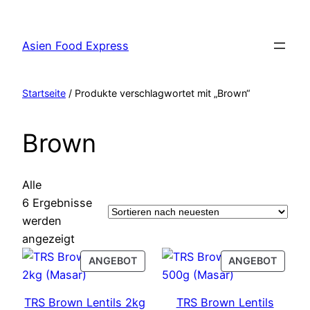
Zum
Inhalt
Asien Food Express
springen
Startseite
/ Produkte verschlagwortet mit „Brown“
Brown
Alle
6 Ergebnisse
werden
Nach
angezeigt
neuesten
PRODUCT
PROD
ANGEBOT
ANGEBOT
sortiert
ON
ON
SALE
SALE
TRS Brown Lentils 2kg
TRS Brown Lentils