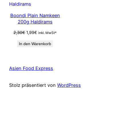
SALE
Boondi Plain Namkeen
200g Haldirams
Ursprünglicher
Aktueller
2,30
€
1,99
€
inkl. MwSt*
Preis
Preis
In den Warenkorb
war:
ist:
2,30€
1,99€.
Asien Food Express
Stolz präsentiert von
WordPress