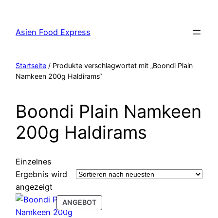
Zum
Inhalt
Asien Food Express
springen
Startseite
/ Produkte verschlagwortet mit „Boondi Plain
Namkeen 200g Haldirams“
Boondi Plain Namkeen
200g Haldirams
Einzelnes
Ergebnis wird
angezeigt
PRODUCT
ANGEBOT
ON