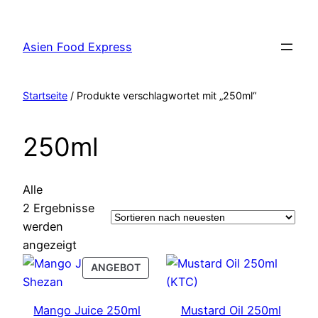
Zum
Inhalt
Asien Food Express
springen
Startseite
/ Produkte verschlagwortet mit „250ml“
250ml
Alle
2 Ergebnisse
werden
Nach
angezeigt
neuesten
PRODUCT
ANGEBOT
sortiert
ON
SALE
Mango Juice 250ml
Mustard Oil 250ml