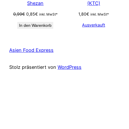
Shezan
(KTC)
Ursprünglicher
Aktueller
0,99
€
0,85
€
1,80
€
inkl. MwSt*
inkl. MwSt*
Preis
Preis
Ausverkauft
In den Warenkorb
war:
ist:
0,99€
0,85€.
Asien Food Express
Stolz präsentiert von
WordPress