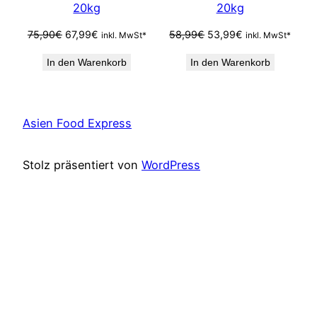
20kg
20kg
Ursprünglicher
Aktueller
Ursprünglicher
Aktueller
75,90
€
67,99
€
58,99
€
53,99
€
inkl. MwSt*
inkl. MwSt*
Preis
Preis
Preis
Preis
In den Warenkorb
In den Warenkorb
war:
ist:
war:
ist:
75,90€
67,99€.
58,99€
53,99€.
Asien Food Express
Stolz präsentiert von
WordPress