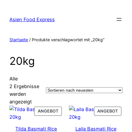
Zum
Inhalt
Asien Food Express
springen
Startseite
/ Produkte verschlagwortet mit „20kg“
20kg
Alle
2 Ergebnisse
werden
Nach
angezeigt
neuesten
PRODUCT
PROD
ANGEBOT
ANGEBOT
sortiert
ON
ON
SALE
SALE
Tilda Basmati Rice
Laila Basmati Rice