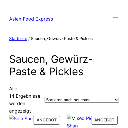
Zum
Inhalt
Asien Food Express
springen
Startseite
/ Saucen, Gewürz-Paste & Pickles
Saucen, Gewürz-
Paste & Pickles
Alle
14 Ergebnisse
werden
Nach
angezeigt
neuesten
PRODUCT
PROD
ANGEBOT
ANGEBOT
sortiert
ON
ON