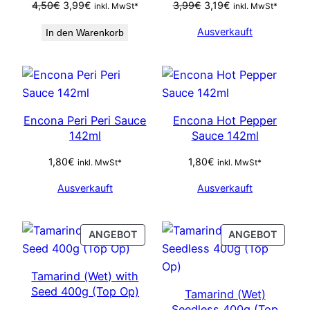
Ursprünglicher
Aktueller
Ursprünglicher
Aktueller
4,50
€
3,99
€
3,99
€
3,19
€
inkl. MwSt*
inkl. MwSt*
Preis
Preis
Preis
Preis
Ausverkauft
In den Warenkorb
war:
ist:
war:
ist:
4,50€
3,99€.
3,99€
3,19€.
Encona Peri Peri Sauce
Encona Hot Pepper
142ml
Sauce 142ml
1,80
€
1,80
€
inkl. MwSt*
inkl. MwSt*
Ausverkauft
Ausverkauft
PRODUCT
PROD
ANGEBOT
ANGEBOT
ON
ON
SALE
SALE
Tamarind (Wet) with
Seed 400g (Top Op)
Tamarind (Wet)
Seedless 400g (Top