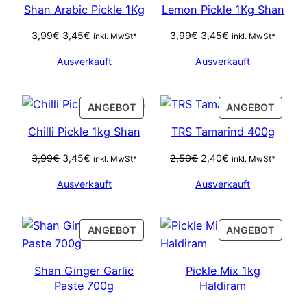
Shan Arabic Pickle 1Kg
Lemon Pickle 1Kg Shan
Ursprünglicher
Aktueller
Ursprünglicher
Aktueller
3,99
€
3,45
€
3,99
€
3,45
€
inkl. MwSt*
inkl. MwSt*
Preis
Preis
Preis
Preis
Ausverkauft
Ausverkauft
war:
ist:
war:
ist:
3,99€
3,45€.
3,99€
3,45€.
PRODUCT
PROD
ANGEBOT
ANGEBOT
ON
ON
Chilli Pickle 1kg Shan
TRS Tamarind 400g
SALE
SALE
Ursprünglicher
Aktueller
Ursprünglicher
Aktueller
3,99
€
3,45
€
2,50
€
2,40
€
inkl. MwSt*
inkl. MwSt*
Preis
Preis
Preis
Preis
Ausverkauft
Ausverkauft
war:
ist:
war:
ist:
3,99€
3,45€.
2,50€
2,40€.
PRODUCT
PROD
ANGEBOT
ANGEBOT
ON
ON
SALE
SALE
Shan Ginger Garlic
Pickle Mix 1kg
Paste 700g
Haldiram