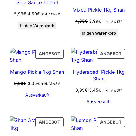
Soja Sauce 600ml
SALE
SALE
Mixed Pickle 1Kg Shan
Ursprünglicher
Aktueller
5,99
€
4,50
€
inkl. MwSt*
Preis
Preis
Ursprünglicher
Aktueller
4,85
€
3,99
€
inkl. MwSt*
In den Warenkorb
war:
ist:
Preis
Preis
In den Warenkorb
5,99€
4,50€.
war:
ist:
4,85€
3,99€.
PRODUCT
PROD
ANGEBOT
ANGEBOT
ON
ON
SALE
SALE
Mango Pickle 1kg Shan
Hyderabadi Pickle 1Kg
Shan
Ursprünglicher
Aktueller
3,99
€
3,65
€
inkl. MwSt*
Preis
Preis
Ursprünglicher
Aktueller
3,99
€
3,45
€
inkl. MwSt*
Ausverkauft
war:
ist:
Preis
Preis
Ausverkauft
3,99€
3,65€.
war:
ist:
3,99€
3,45€.
PRODUCT
PROD
ANGEBOT
ANGEBOT
ON
ON
SALE
SALE