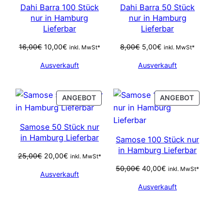
Dahi Barra 100 Stück
Dahi Barra 50 Stück
nur in Hamburg
nur in Hamburg
Lieferbar
Lieferbar
Ursprünglicher
Aktueller
Ursprünglicher
Aktueller
16,00
€
10,00
€
8,00
€
5,00
€
inkl. MwSt*
inkl. MwSt*
Preis
Preis
Preis
Preis
Ausverkauft
Ausverkauft
war:
ist:
war:
ist:
16,00€
10,00€.
8,00€
5,00€.
PRODUCT
PROD
ANGEBOT
ANGEBOT
ON
ON
SALE
SALE
Samose 50 Stück nur
in Hamburg Lieferbar
Samose 100 Stück nur
in Hamburg Lieferbar
Ursprünglicher
Aktueller
25,00
€
20,00
€
inkl. MwSt*
Preis
Preis
Ursprünglicher
Aktueller
50,00
€
40,00
€
inkl. MwSt*
Ausverkauft
war:
ist:
Preis
Preis
Ausverkauft
25,00€
20,00€.
war:
ist:
50,00€
40,00€.