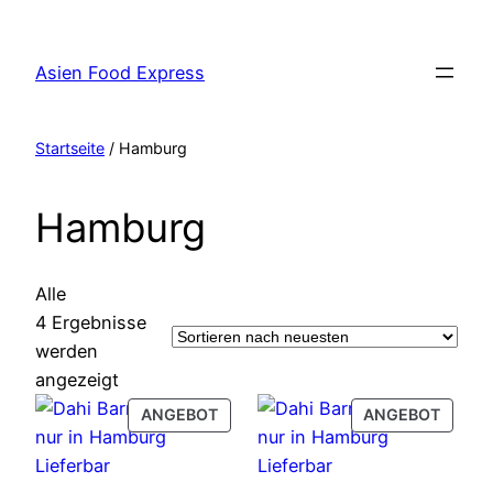
Zum
Inhalt
Asien Food Express
springen
Startseite
/ Hamburg
Hamburg
Alle
4 Ergebnisse
werden
Nach
angezeigt
neuesten
PRODUCT
PROD
ANGEBOT
ANGEBOT
sortiert
ON
ON
SALE
SALE